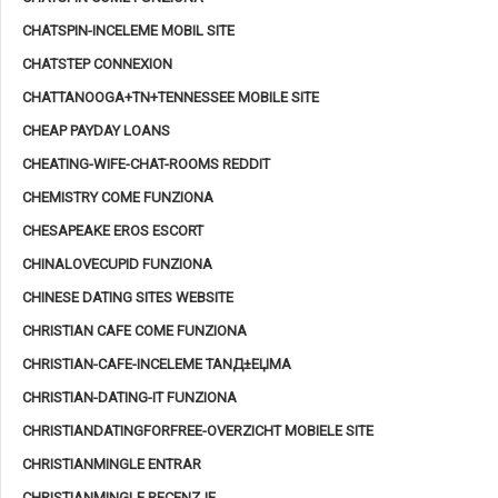
CHATSPIN-INCELEME MOBIL SITE
CHATSTEP CONNEXION
CHATTANOOGA+TN+TENNESSEE MOBILE SITE
CHEAP PAYDAY LOANS
CHEATING-WIFE-CHAT-ROOMS REDDIT
CHEMISTRY COME FUNZIONA
CHESAPEAKE EROS ESCORT
CHINALOVECUPID FUNZIONA
CHINESE DATING SITES WEBSITE
CHRISTIAN CAFE COME FUNZIONA
CHRISTIAN-CAFE-INCELEME TANД±ЕЏMA
CHRISTIAN-DATING-IT FUNZIONA
CHRISTIANDATINGFORFREE-OVERZICHT MOBIELE SITE
CHRISTIANMINGLE ENTRAR
CHRISTIANMINGLE RECENZJE