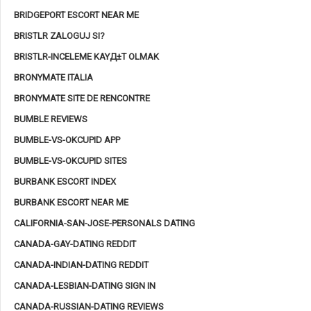
BRIDGEPORT ESCORT NEAR ME
BRISTLR ZALOGUJ SI?
BRISTLR-INCELEME KAYД±T OLMAK
BRONYMATE ITALIA
BRONYMATE SITE DE RENCONTRE
BUMBLE REVIEWS
BUMBLE-VS-OKCUPID APP
BUMBLE-VS-OKCUPID SITES
BURBANK ESCORT INDEX
BURBANK ESCORT NEAR ME
CALIFORNIA-SAN-JOSE-PERSONALS DATING
CANADA-GAY-DATING REDDIT
CANADA-INDIAN-DATING REDDIT
CANADA-LESBIAN-DATING SIGN IN
CANADA-RUSSIAN-DATING REVIEWS