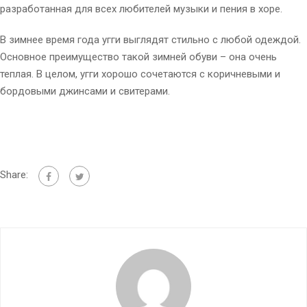
разработанная для всех любителей музыки и пения в хоре.
В зимнее время года угги выглядят стильно с любой одеждой.
Основное преимущество такой зимней обуви – она очень
теплая. В целом, угги хорошо сочетаются с коричневыми и
бордовыми джинсами и свитерами.
Share: