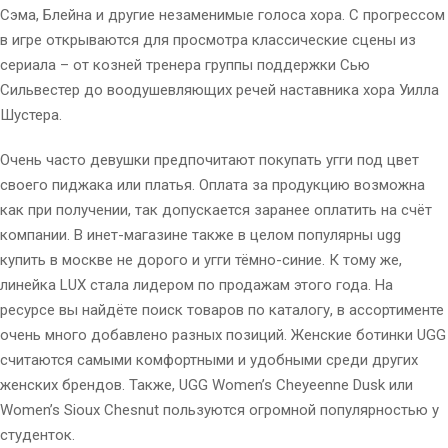
Сэма, Блейна и другие незаменимые голоса хора. С прогрессом
в игре открываются для просмотра классические сцены из
сериала – от козней тренера группы поддержки Сью
Сильвестер до воодушевляющих речей наставника хора Уилла
Шустера.
Очень часто девушки предпочитают покупать угги под цвет
своего пиджака или платья. Оплата за продукцию возможна
как при получении, так допускается заранее оплатить на счёт
компании. В инет-магазине также в целом популярны ugg
купить в москве не дорого и угги тёмно-синие. К тому же,
линейка LUX стала лидером по продажам этого года. На
ресурсе вы найдёте поиск товаров по каталогу, в ассортименте
очень много добавлено разных позиций. Женские ботинки UGG
считаются самыми комфортными и удобными среди других
женских брендов. Также, UGG Women’s Cheyeenne Dusk или
Women’s Sioux Chesnut пользуются огромной популярностью у
студенток.