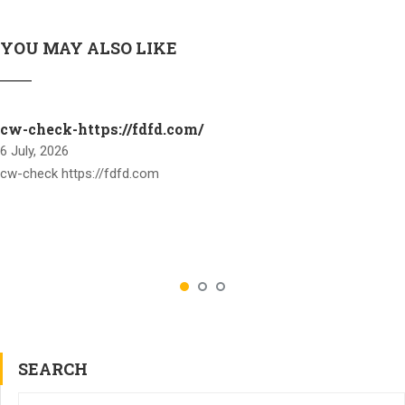
YOU MAY ALSO LIKE
cw-check-https://fdfd.com/
6 July, 2026
cw-check https://fdfd.com
SEARCH