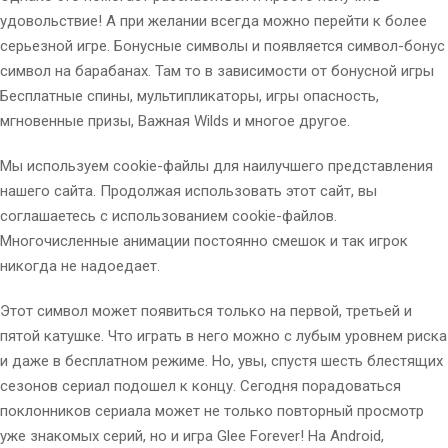
удовольствие! А при желании всегда можно перейти к более
серьезной игре. Бонусные символы и появляется символ-бонус
символ на барабанах. Там то в зависимости от бонусной игры
Бесплатные спины, мультипликаторы, игры опасность,
мгновенные призы, Важная Wilds и многое другое.
Мы используем cookie-файлы для наилучшего представления
нашего сайта. Продолжая использовать этот сайт, вы
соглашаетесь с использованием cookie-файлов.
Многочисленные анимации постоянно смешок и так игрок
никогда не надоедает.
Этот символ может появиться только на первой, третьей и
пятой катушке. Что играть в него можно с лубым уровнем риска
и даже в бесплатном режиме. Но, увы, спустя шесть блестящих
сезонов сериал подошел к концу. Сегодня порадоваться
поклонников сериала может не только повторный просмотр
уже знакомых серий, но и игра Glee Forever! На Android,