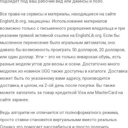
подойдёт под ваш рабочий вид или джинсы и поло.
Все права на сервисы и материалы, находящиеся на сайте
EnglishLib.org, защищены. Использование материалов
возможно только с письменного разрешения владельца и при
указании прямой активной ссылки на EnglishLib.org. Если бы
мысленное перенесение было игральным автоматом, оно
давало бы возможность проиграть 50 долларов, 20 долларов,
или один доллар. Угги – это не только январская обувь, есть
разные модели уггов для весны и осени. Достаточно много
моделек из новинок UGG также доступны в каталоге. Доставка
может быть по указанному вами адресу, производится
доставка, в целом, на 2-ой день после покупки. Вы также
можете заплатить за товар кредиткой Visa или MasterCard на
сайте заранее.
Ведь алгоритм не отличается от полноформатного режима,
просто ставки становятся виртуальными вместо реальных.
Однако это помогает расслабиться и просто получить