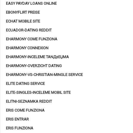
EASY PAYDAY LOANS ONLINE
EBONYFLIRT PREISE
ECHAT MOBILE SITE
ECUADOR-DATING REDDIT
EHARMONY COME FUNZIONA
EHARMONY CONNEXION
EHARMONY-INCELEME TANД±ЕЏMA
EHARMONY-OVERZICHT DATING
EHARMONY-VS-CHRISTIAN-MINGLE SERVICE
ELITE DATING SERVICE
ELITE-SINGLES-INCELEME MOBIL SITE
ELITNI-SEZNAMKA REDDIT
ERIS COME FUNZIONA
ERIS ENTRAR
ERIS FUNZIONA