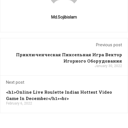
Md.Sojibislam
Previous post
Приключенческая Пиксельная Игра Вектор
Игорного Оборудования
January 30, 2022
Next post
<h1>Online Live Roulette Indias Hottest Video
Game In December</h1><br>
February 6, 2022