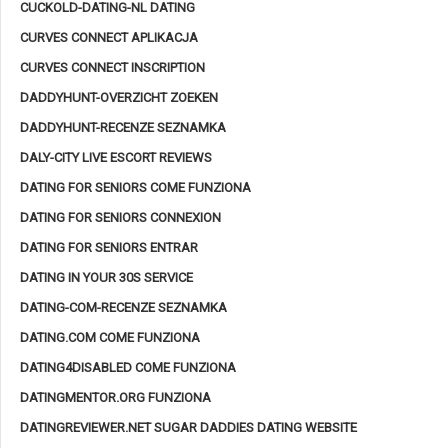
CUCKOLD-DATING-NL DATING
CURVES CONNECT APLIKACJA
CURVES CONNECT INSCRIPTION
DADDYHUNT-OVERZICHT ZOEKEN
DADDYHUNT-RECENZE SEZNAMKA
DALY-CITY LIVE ESCORT REVIEWS
DATING FOR SENIORS COME FUNZIONA
DATING FOR SENIORS CONNEXION
DATING FOR SENIORS ENTRAR
DATING IN YOUR 30S SERVICE
DATING-COM-RECENZE SEZNAMKA
DATING.COM COME FUNZIONA
DATING4DISABLED COME FUNZIONA
DATINGMENTOR.ORG FUNZIONA
DATINGREVIEWER.NET SUGAR DADDIES DATING WEBSITE