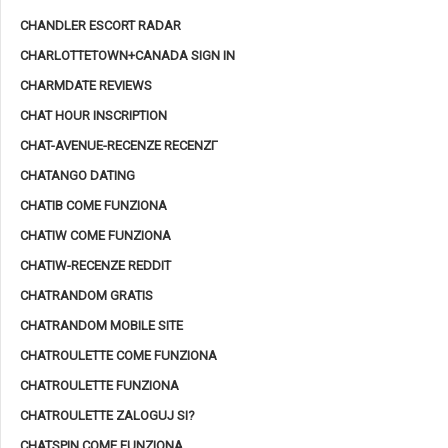
CHANDLER ESCORT RADAR
CHARLOTTETOWN+CANADA SIGN IN
CHARMDATE REVIEWS
CHAT HOUR INSCRIPTION
CHAT-AVENUE-RECENZE RECENZГ­
CHATANGO DATING
CHATIB COME FUNZIONA
CHATIW COME FUNZIONA
CHATIW-RECENZE REDDIT
CHATRANDOM GRATIS
CHATRANDOM MOBILE SITE
CHATROULETTE COME FUNZIONA
CHATROULETTE FUNZIONA
CHATROULETTE ZALOGUJ SI?
CHATSPIN COME FUNZIONA