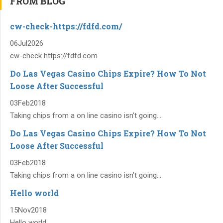
FROM BLOG
cw-check-https://fdfd.com/
06
Jul
2026
cw-check https://fdfd.com
Do Las Vegas Casino Chips Expire? How To Not
Loose After Successful
03
Feb
2018
Taking chips from a on line casino isn’t going...
Do Las Vegas Casino Chips Expire? How To Not
Loose After Successful
03
Feb
2018
Taking chips from a on line casino isn’t going...
Hello world
15
Nov
2018
Hello world