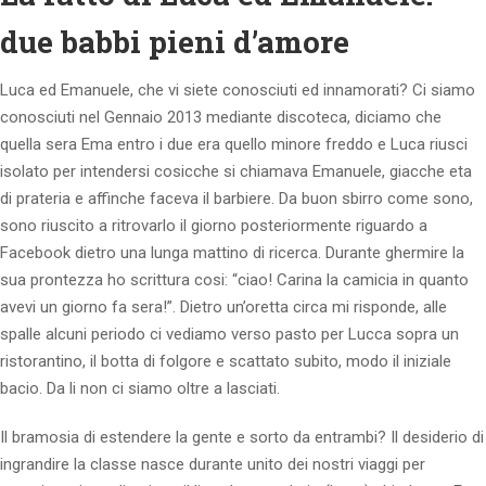
due babbi pieni d’amore
Luca ed Emanuele, che vi siete conosciuti ed innamorati? Ci siamo
conosciuti nel Gennaio 2013 mediante discoteca, diciamo che
quella sera Ema entro i due era quello minore freddo e Luca riusci
isolato per intendersi cosicche si chiamava Emanuele, giacche eta
di prateria e affinche faceva il barbiere. Da buon sbirro come sono,
sono riuscito a ritrovarlo il giorno posteriormente riguardo a
Facebook dietro una lunga mattino di ricerca. Durante ghermire la
sua prontezza ho scrittura cosi: “ciao! Carina la camicia in quanto
avevi un giorno fa sera!”. Dietro un’oretta circa mi risponde, alle
spalle alcuni periodo ci vediamo verso pasto per Lucca sopra un
ristorantino, il botta di folgore e scattato subito, modo il iniziale
bacio. Da li non ci siamo oltre a lasciati.
Il bramosia di estendere la gente e sorto da entrambi? Il desiderio di
ingrandire la classe nasce durante unito dei nostri viaggi per