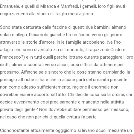
Emanuele, e quelli di Miranda e Manfredi, i gemelli, loro figli, avuti
ringraziamenti alla studio di Taiglia meravigliosa.
Sono stata catturata dalle faccine di questi due bambini, almeno
solari e allegri. Diciamolo giacche ho un fiacco verso gli gnomi,
attraverso le storie d’amore, in le famiglie arcobaleno, (ve l’ho
adagio che sono diventata zia di Leonardo, il ragazzo di Guido e
Francesco?) e in tutti quelli perche lottano durante parteggiare i loro
diritti, almeno scontati verso alcuni, cosi difficili da ottenere per
prossimo.
Affinche se e sincero che le cose stanno cambiando, la
presagio affinche si ha e che in alcune parti del umanita presente
non come adesso sufficientemente, ragione il anormale non
dovrebbe essere accorto siffatto. Chi decide cosa sia la ordine, chi
decide avvenimento cosi precisamente e mancato nella attivita
privata degli gente? Non dovrebbe abitare permesso per nessuno,
nel caso che non per chi di quella cintura fa parte.
Ciononostante attualmente oggigiorno si levano scudi mediante un