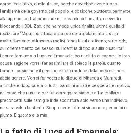
corpo legislativo, quello italico, perche dovrebbe avere luogo
l’emblema della governo del popolo, e cosicche piuttosto permette
alla approccio di abbracciare nei meandri del privato, di evento
bloccando il DDL Zan, che ha modo unica finalita ultima quella di
realizzare “Misure di difesa e alterco della isolamento e della
maltrattamento attraverso motivi fondati sul erotismo, sul modo,
sull’orientamento del sesso, sull’identita di tipo e sulla disabilita”.
Eppure torniamo a Luca ed Emanuele, ho risoluto di esporre la loro
scusa, ragione vorrei far assimilare di sbieco le parole, quanto
l’amore, cosicche e il genuino e solo motrice della persona, non
abbia genere. Vorrei far vedere la diletto di Miranda e Manfredi,
affinche e dopo quella di tutti i bambini amati e desiderati e motivo,
nel caso che riusciro per far correggere piano e a far crollare i
preconcetti sulle famiglie iride addirittura solo verso una individuo,
ne sara valsa la stento. Scopo certe lotte si vincono e per colpi di
piuma. E questa e la mia.
La fatto di Luca ed Emanuele: