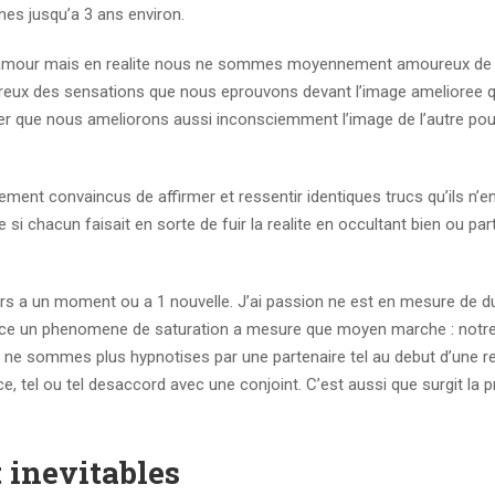
nes jusqu’a 3 ans environ.
’amour mais en realite nous ne sommes moyennement amoureux de 
reux des sensations que nous eprouvons devant l’image amelioree qu
 que nous ameliorons aussi inconsciemment l’image de l’autre pour
ement convaincus de affirmer et ressentir identiques trucs qu’ils n’e
e si chacun faisait en sorte de fuir la realite en occultant bien ou par
urs a un moment ou a 1 nouvelle. J’ai passion ne est en mesure de d
vice un phenomene de saturation a mesure que moyen marche : notr
 ne sommes plus hypnotises par une partenaire tel au debut d’une re
ce, tel ou tel desaccord avec une conjoint. C’est aussi que surgit la 
t inevitables