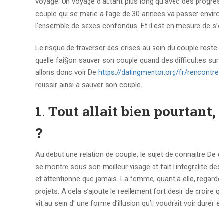
voyage. Un voyage d’autant plus long qu’avec des progres
couple qui se marie a l’age de 30 annees va passer envi
l’ensemble de sexes confondus. Et il est en mesure de s
Le risque de traverser des crises au sein du couple res
quelle fai§on sauver son couple quand des difficultes s
allons donc voir De
https://datingmentor.org/fr/rencontr
reussir ainsi a sauver son couple.
1. Tout allait bien pourta
?
Au debut une relation de couple, le sujet de connaitre De
se montre sous son meilleur visage et fait l’integralite 
et attentionne que jamais. La femme, quant a elle, regard
projets. A cela s’ajoute le reellement fort desir de croire
vit au sein d’ une forme d’illusion qu’il voudrait voir durer