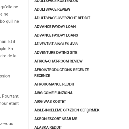
ADULTSPACE KOSTENLOS
 qu’elle ne
ADULTSPACE REVIEW
le ne
ADULTSPACE-OVERZICHT REDDIT
bo qu’il ne
ADVANCE PAYDAY LOAN
ADVANCE PAYDAY LOANS
ri. Et il
ADVENTIST SINGLES AVIS
ple. En
ADVENTURE DATING SITE
dre de la
AFRICA-CHAT-ROOM REVIEW
AFROINTRODUCTIONS-RECENZE
RECENZE
assion
AFROROMANCE REDDIT
AIRG COME FUNZIONA
. Pourtant,
AIRG WAS KOSTET
amour etant
AISLE-INCELEME GГ¶ZDEN GEГ§IRMEK
AKRON ESCORT NEAR ME
ez-vous
ALASKA REDDIT