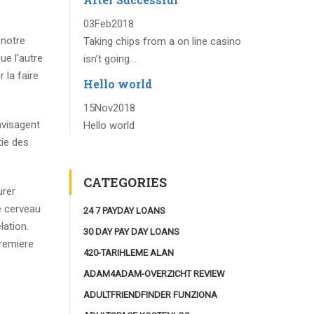
03
Feb
2018
notre
Taking chips from a on line casino
e l’autre
isn’t going...
 la faire
Hello world
15
Nov
2018
nvisagent
Hello world
tie des
CATEGORIES
urer
e cerveau
24 7 PAYDAY LOANS
lation.
30 DAY PAY DAY LOANS
premiere
420-TARIHLEME ALAN
ADAM4ADAM-OVERZICHT REVIEW
ADULTFRIENDFINDER FUNZIONA