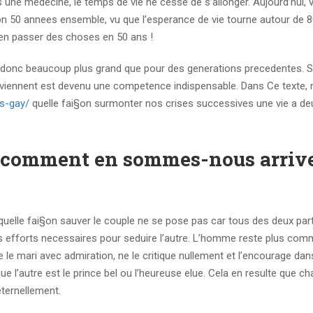
 une medecine, le temps de vie ne cesse de s’allonger. Aujourd’hui, 
ron 50 annees ensemble, vu que l’esperance de vie tourne autour de 
’en passer des choses en 50 ans !
te donc beaucoup plus grand que pour des generations precedentes. S
urviennent est devenu une competence indispensable. Dans Ce texte,
es-gay/
quelle fai§on surmonter nos crises successives une vie a de
nt, comment en sommes-nous arrive
 quelle fai§on sauver le couple ne se pose pas car tous des deux par
des efforts necessaires pour seduire l’autre. L’homme reste plus com
e le mari avec admiration, ne le critique nullement et l’encourage da
 que l’autre est le prince bel ou l’heureuse elue. Cela en resulte que c
 eternellement.