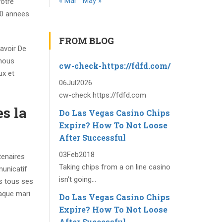
« Mar
May »
votre
80 annees
FROM BLOG
avoir De
 nous
cw-check-https://fdfd.com/
ux et
06
Jul
2026
cw-check https://fdfd.com
s la
Do Las Vegas Casino Chips
Expire? How To Not Loose
After Successful
03
Feb
2018
tenaires
Taking chips from a on line casino
municatif
isn’t going...
ns tous ses
haque mari
Do Las Vegas Casino Chips
Expire? How To Not Loose
After Successful