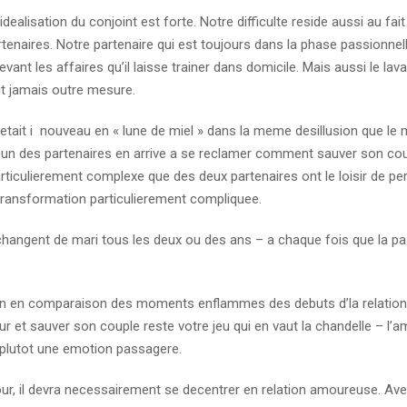
dealisation du conjoint est forte. Notre difficulte reside aussi au fait
tenaires. Notre partenaire qui est toujours dans la phase passionnel
t les affaires qu’il laisse trainer dans domicile. Mais aussi le lava
it jamais outre mesure.
tait i nouveau en « lune de miel » dans la meme desillusion que le ma
cun des partenaires en arrive a se reclamer comment sauver son cou
particulierement complexe que des deux partenaires ont le loisir de per
 transformation particulierement compliquee.
 changent de mari tous les deux ou des ans – a chaque fois que la p
tion en comparaison des moments enflammes des debuts d’la relation
ur et sauver son couple reste votre jeu qui en vaut la chandelle – l’
 plutot une emotion passagere.
our, il devra necessairement se decentrer en relation amoureuse. Av