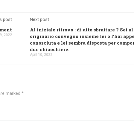
s post
Next post
ement
Al iniziale ritrovo : di atto sbraitare ? Sei al
 9, 2022
originario convegno insieme lei o l'hai app
conosciuta e lei sembra disposta per compo
due chiacchiere.
April 10, 2022
 are marked
*