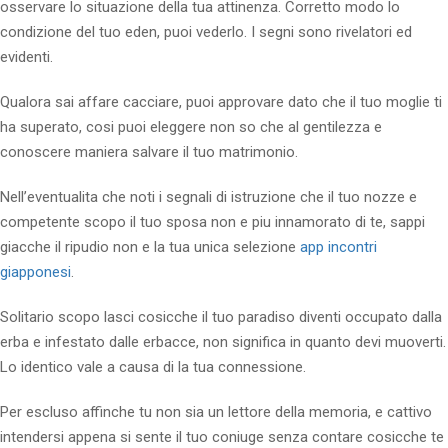
osservare lo situazione della tua attinenza. Corretto modo lo
condizione del tuo eden, puoi vederlo. I segni sono rivelatori ed
evidenti.
Qualora sai affare cacciare, puoi approvare dato che il tuo moglie ti
ha superato, cosi puoi eleggere non so che al gentilezza e
conoscere maniera salvare il tuo matrimonio.
Nell’eventualita che noti i segnali di istruzione che il tuo nozze e
competente scopo il tuo sposa non e piu innamorato di te, sappi
giacche il ripudio non e la tua unica selezione
app incontri
giapponesi
.
Solitario scopo lasci cosicche il tuo paradiso diventi occupato dalla
erba e infestato dalle erbacce, non significa in quanto devi muoverti.
Lo identico vale a causa di la tua connessione.
Per escluso affinche tu non sia un lettore della memoria, e cattivo
intendersi appena si sente il tuo coniuge senza contare cosicche te