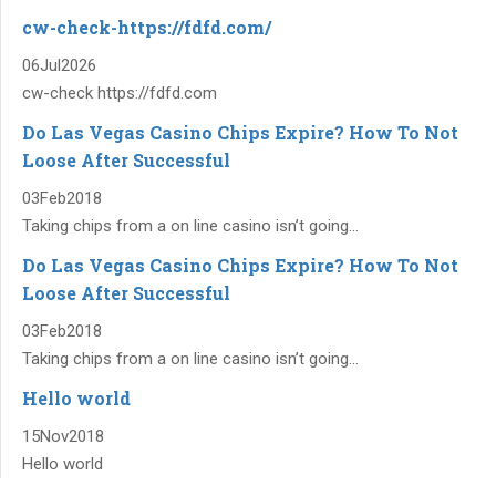
cw-check-https://fdfd.com/
06
Jul
2026
cw-check https://fdfd.com
Do Las Vegas Casino Chips Expire? How To Not
Loose After Successful
03
Feb
2018
Taking chips from a on line casino isn’t going...
Do Las Vegas Casino Chips Expire? How To Not
Loose After Successful
03
Feb
2018
Taking chips from a on line casino isn’t going...
Hello world
15
Nov
2018
Hello world