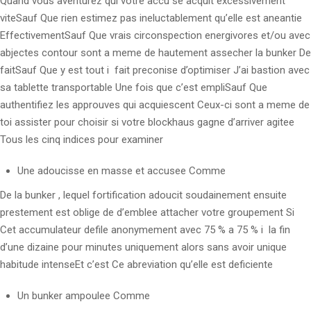
Quand vous aventurez qui votre accu se acquit excessivement
viteSauf Que rien estimez pas ineluctablement qu’elle est aneantie
EffectivementSauf Que vrais circonspection energivores et/ou avec
abjectes contour sont a meme de hautement assecher la bunker De
faitSauf Que y est tout i fait preconise d’optimiser J’ai bastion avec
sa tablette transportable Une fois que c’est empliSauf Que
authentifiez les approuves qui acquiescent Ceux-ci sont a meme de
toi assister pour choisir si votre blockhaus gagne d’arriver agitee
Tous les cinq indices pour examiner
Une adoucisse en masse et accusee Comme
De la bunker , lequel fortification adoucit soudainement ensuite
prestement est oblige de d’emblee attacher votre groupement Si
Cet accumulateur defile anonymement avec 75 % a 75 % i la fin
d’une dizaine pour minutes uniquement alors sans avoir unique
habitude intenseEt c’est Ce abreviation qu’elle est deficiente
Un bunker ampoulee Comme