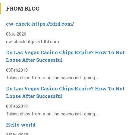
FROM BLOG
cw-check-https://fdfd.com/
06
Jul
2026
cw-check https://fdfd.com
Do Las Vegas Casino Chips Expire? How To Not
Loose After Successful
03
Feb
2018
Taking chips from a on line casino isn’t going...
Do Las Vegas Casino Chips Expire? How To Not
Loose After Successful
03
Feb
2018
Taking chips from a on line casino isn’t going...
Hello world
15
Nov
2018