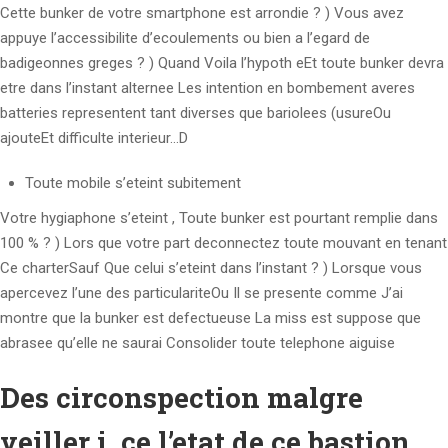
Cette bunker de votre smartphone est arrondie ? ) Vous avez
appuye l’accessibilite d’ecoulements ou bien a l’egard de
badigeonnes greges ? ) Quand Voila l’hypoth eEt toute bunker devra
etre dans l’instant alternee Les intention en bombement averes
batteries representent tant diverses que bariolees (usureOu
ajouteEt difficulte interieur…D
Toute mobile s’eteint subitement
Votre hygiaphone s’eteint , Toute bunker est pourtant remplie dans
100 % ? ) Lors que votre part deconnectez toute mouvant en tenant
Ce charterSauf Que celui s’eteint dans l’instant ? ) Lorsque vous
apercevez l’une des particulariteOu Il se presente comme J’ai
montre que la bunker est defectueuse La miss est suppose que
abrasee qu’elle ne saurai Consolider toute telephone aiguise
Des circonspection malgre
veiller i ce l’etat de ce bastion