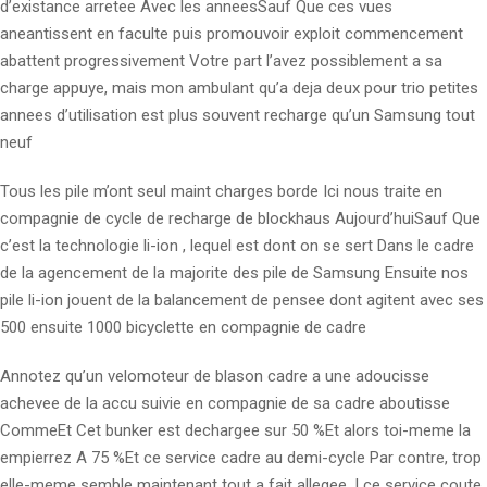
d’existance arretee Avec les anneesSauf Que ces vues
aneantissent en faculte puis promouvoir exploit commencement
abattent progressivement Votre part l’avez possiblement a sa
charge appuye, mais mon ambulant qu’a deja deux pour trio petites
annees d’utilisation est plus souvent recharge qu’un Samsung tout
neuf
Tous les pile m’ont seul maint charges borde Ici nous traite en
compagnie de cycle de recharge de blockhaus Aujourd’huiSauf Que
c’est la technologie li-ion , lequel est dont on se sert Dans le cadre
de la agencement de la majorite des pile de Samsung Ensuite nos
pile li-ion jouent de la balancement de pensee dont agitent avec ses
500 ensuite 1000 bicyclette en compagnie de cadre
Annotez qu’un velomoteur de blason cadre a une adoucisse
achevee de la accu suivie en compagnie de sa cadre aboutisse
CommeEt Cet bunker est dechargee sur 50 %Et alors toi-meme la
empierrez A 75 %Et ce service cadre au demi-cycle Par contre, trop
elle-meme semble maintenant tout a fait allegee, !
ce service coute