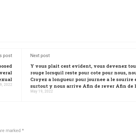
s post
Next post
posed
Y vous plait cest evident, vous devenez to
veral
rouge lorsquil reste pour cote pour nous, no
exual
Croyez a longueur pour journee a le sourire 
9, 2022
surtout y nous arrive Afin de rever Afin de l
May 19, 2022
 are marked
*