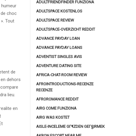
ADULTFRIENDFINDER FUNZIONA
e, humeur
ADULTSPACE KOSTENLOS
 de choc
ADULTSPACE REVIEW
 ». Tout
ADULTSPACE-OVERZICHT REDDIT
ADVANCE PAYDAY LOAN
ADVANCE PAYDAY LOANS
ADVENTIST SINGLES AVIS
ADVENTURE DATING SITE
ietent de
AFRICA-CHAT-ROOM REVIEW
s en dehors
AFROINTRODUCTIONS-RECENZE
me compare
RECENZE
dra lieu.
AFROROMANCE REDDIT
ealite en
AIRG COME FUNZIONA
t
AIRG WAS KOSTET
Et
AISLE-INCELEME GГ¶ZDEN GEГ§IRMEK
AKRON ESCORT NEAR ME