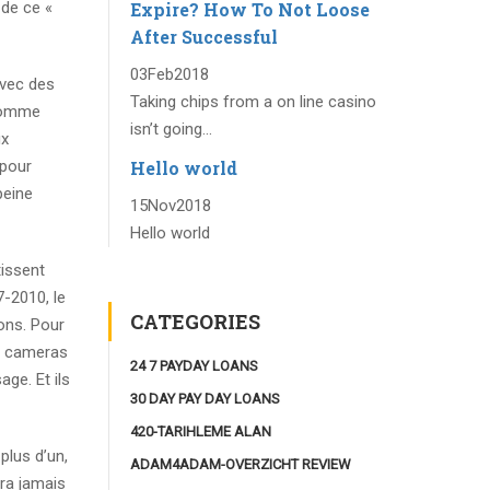
Expire? How To Not Loose
 de ce «
After Successful
03
Feb
2018
avec des
Taking chips from a on line casino
 comme
isn’t going...
ux
Hello world
pour
peine
15
Nov
2018
Hello world
tissent
7-2010, le
CATEGORIES
ions. Pour
de cameras
24 7 PAYDAY LOANS
ge. Et ils
30 DAY PAY DAY LOANS
420-TARIHLEME ALAN
plus d’un,
ADAM4ADAM-OVERZICHT REVIEW
era jamais