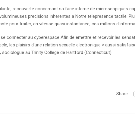
ante, recouverte concernant sa face interne de microscopiques ca
volumineuses precisions inherentes a Notre telepresence tactile. Plu
te pour traiter, en vitesse quasi instantanee, ces millions d’inform
t de se connecter au cyberespace Afin de emettre et recevoir les sensa
siecle, les plaisirs d’une relation sexuelle electronique « aussi satisfai
s, sociologue au Trinity College de Hartford (Connecticut).
Share: