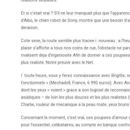
relations sexuelles.
Et si c’etait vrai ? S’il ne leur manquait plus que l’app
d’Aibo, le chien robot de Sony, montre que une besoin d’at
deraison.
Cote sexe, la route semble plus tracee i nouveau : a l’he
plaisir s’affiche a tous nos coins de rue, l’obstacle ne pa
rivalisent deja d’ingeniosite Afin de donner a ces poupees 
plus realiste. Notre preuve avec le Net.
I toute heure, vous y ferez connaissance avec Brigitte, sque
fonctionnels » (Mechadoll, France, 6 990 euros). Avec Andy
dont les yeux « voient » grace a son logiciel de reconna
asiatiques – de loin les plus douces et les plus realistes
Charlie, rouleur de mecanique a la peau mate, yeux bruns e
Concernant le moment, c’est vrai, ces poupees d’amour 
pour l’essentiel, celibataires, au compte en banque conf