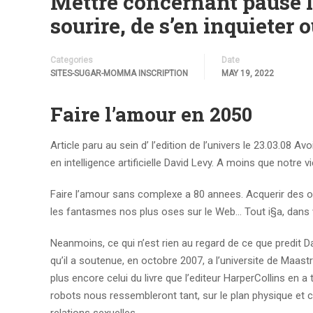
Mettre concernant pause le
sourire, de s’en inquieter 
Categories
Date
SITES-SUGAR-MOMMA INSCRIPTION
MAY 19, 2022
Faire l’amour en 2050
Article paru au sein d’ l’edition de l’univers le 23.03.08 A
en intelligence artificielle David Levy. A moins que notre v
Faire l’amour sans complexe a 80 annees. Acquerir des obj
les fantasmes nos plus oses sur le Web… Tout i§a, dans v
Neanmoins, ce qui n’est rien au regard de ce que predit Dav
qu’il a soutenue, en octobre 2007, a l’universite de Maastri
plus encore celui du livre que l’editeur HarperCollins en a
robots nous ressembleront tant, sur le plan physique e