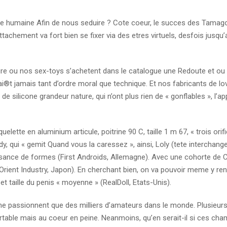
arence humaine Afin de nous seduire ? Cote coeur, le succes des Tamag
tachement va fort bien se fixer via des etres virtuels, desfois jusqu’a
ure ou nos sex-toys s’achetent dans le catalogue une Redoute et ou l
rai®t jamais tant d’ordre moral que technique. Et nos fabricants de lo
de silicone grandeur nature, qui n’ont plus rien de « gonflables », l’a
lette en aluminium articule, poitrine 90 C, taille 1 m 67, « trois orif
, qui « gemit Quand vous la caressez », ainsi, Loly (tete interchange
issance de formes (First Androids, Allemagne). Avec une cohorte de C
 (Orient Industry, Japon). En cherchant bien, on va pouvoir meme y re
t taille du penis « moyenne » (RealDoll, Etats-Unis).
ne passionnent que des milliers d’amateurs dans le monde. Plusie
ortable mais au coeur en peine. Neanmoins, qu’en serait-il si ces ch