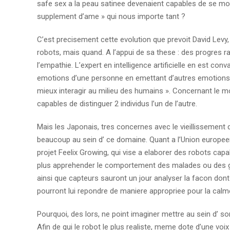
safe sex a la peau satinee devenaient capables de se mouvoi
supplement d’ame » qui nous importe tant ?
C’est precisement cette evolution que prevoit David Levy, 
robots, mais quand. A l’appui de sa these : des progres
l’empathie. L’expert en intelligence artificielle en est c
emotions d’une personne en emettant d’autres emotions
mieux interagir au milieu des humains ». Concernant le m
capables de distinguer 2 individus l’un de l’autre.
Mais les Japonais, tres concernes avec le vieillissement de
beaucoup au sein d’ ce domaine. Quant a l’Union europeenn
projet Feelix Growing, qui vise a elaborer des robots cap
plus apprehender le comportement des malades ou des gens
ainsi que capteurs sauront un jour analyser la facon dont
pourront lui repondre de maniere appropriee pour la calme
Pourquoi, des lors, ne point imaginer mettre au sein d’ son
Afin de qui le robot le plus realiste, meme dote d’une voix