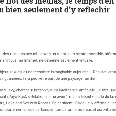
 flot des medias, le temps d’en
ou bien seulement d’y reflechir
voir des relations sexuelles avec un robot sera bientot possible, affirme
ie erotique, via Internet, ne devienne seulement virtuelle.
ets sexuels d’une technicite inimaginable aujourd’hui. Realiser virtu
ingt annees, fera peut-etre part de une paysage familier.
id Levy, chercheur britannique en intelligence artificielle.
Le titre un
cht (Pays-Bas), « Relation intime avec 1 mari artificiel », parle de lu
 tire, Love and Sex with Robots. En pertinent : David Levy affirme qu’e
t comportemental, que certains en tomberont amoureux et auront ave