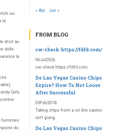
« Apr
Jun »
otchi ou
 la
FROM BLOG
e droit au
cw-check-https://fdfd.com/
ve dolls
pparence la
06
Jul
2026
cw-check https://fdfd.com
Do Las Vegas Casino Chips
ices
Expire? How To Not Loose
able),
After Successful
andy Girls
ncontrer
03
Feb
2018
Taking chips from a on line casino
isn’t going...
urs hommes
Do Las Vegas Casino Chips
ampions du