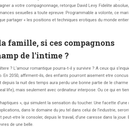
 gagner a votre compagnonnage, retorque David Levy. Fidelite absolu
mances sexuelles a toute epreuve. Programmable a volonte, ce mari
que partager « les positions et techniques erotiques du monde entier
la famille, si ces compagnons
hamp de l’intime ?
ultere ? L’amour romantique pourra-t-il y survivre ? A ceux qui s’inqu
o. En 2050, affirment-ils, des enfants pourront aisement etre concu
coit depuis la nuit des temps aura perdu une bonne partie de le char
 real life), mais seulement avec ordinateur interpose. Ou ce qui en tien
haptiques », qui simulent la sensation du toucher. Une facette d’une r
plications, dans le domaine du jeu tel dans celui de l’industrie, seron
peut-etre le consoler, depuis le travail, d’une caresse dans la joue. 
vres de une belle.