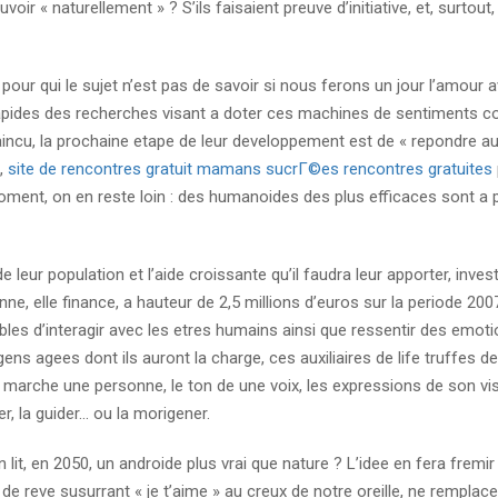
r « naturellement » ? S’ils faisaient preuve d’initiative, et, surtout,
pour qui le sujet n’est pas de savoir si nous ferons un jour l’amour 
 rapides des recherches visant a doter ces machines de sentiments
onvaincu, la prochaine etape de leur developpement est de « repondre a
,
site de rencontres gratuit mamans sucrГ©es rencontres gratuites
oment, on en reste loin : des humanoides des plus efficaces sont a 
 leur population et l’aide croissante qu’il faudra leur apporter, inves
e, elle finance, a hauteur de 2,5 millions d’euros sur la periode 200
ables d’interagir avec les etres humains ainsi que ressentir des emot
 agees dont ils auront la charge, ces auxiliaires de life truffes 
 marche une personne, le ton de une voix, les expressions de son visa
r, la guider… ou la morigener.
 lit, en 2050, un androide plus vrai que nature ? L’idee en fera fremir 
 de reve susurrant « je t’aime » au creux de notre oreille, ne remplac