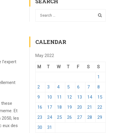
SEARCH
CALENDAR
May 2022
 l’expert
M
T
W
T
F
S
S
1
ellement
2
3
4
5
6
7
8
9
10
11
12
13
14
15
e these
16
17
18
19
20
21
22
i-meme. Et
23
24
25
26
27
28
29
n 2050, les
c eux des
30
31