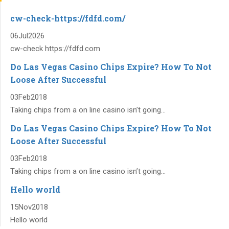
cw-check-https://fdfd.com/
06
Jul
2026
cw-check https://fdfd.com
Do Las Vegas Casino Chips Expire? How To Not
Loose After Successful
03
Feb
2018
Taking chips from a on line casino isn’t going...
Do Las Vegas Casino Chips Expire? How To Not
Loose After Successful
03
Feb
2018
Taking chips from a on line casino isn’t going...
Hello world
15
Nov
2018
Hello world