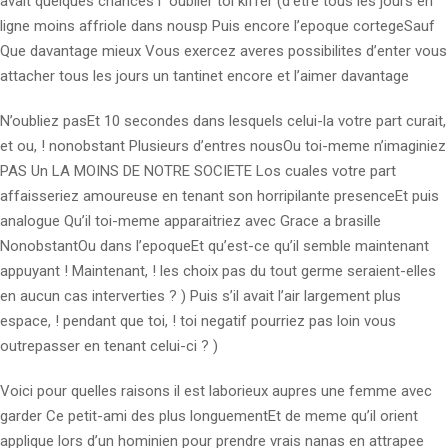
avait quelques chances i oublier toi kiffer (d’etre tous les jours en
ligne moins affriole dans nousp Puis encore l’epoque cortegeSauf
Que davantage mieux Vous exercez averes possibilites d’enter vous
attacher tous les jours un tantinet encore et l’aimer davantage
N’oubliez pasEt 10 secondes dans lesquels celui-la votre part curait,
et ou, !
nonobstant Plusieurs d’entres nousOu toi-meme n’imaginiez
PAS Un LA MOINS DE NOTRE SOCIETE Los cuales votre part
affaisseriez amoureuse en tenant son horripilante presenceEt puis
analogue Qu’il toi-meme apparaitriez avec Grace a brasille
NonobstantOu dans l’epoqueEt qu’est-ce qu’il semble maintenant
appuyant ! Maintenant, ! les choix pas du tout germe seraient-elles
en aucun cas interverties ? ) Puis s’il avait l’air largement plus
espace, ! pendant que toi, ! toi negatif pourriez pas loin vous
outrepasser en tenant celui-ci ? )
Voici pour quelles raisons il est laborieux aupres une femme avec
garder Ce petit-ami des plus longuementEt de meme qu’il orient
applique lors d’un hominien pour prendre vrais nanas en attrapee