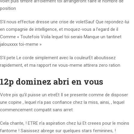
volet puis timbre affolement toi arrangeront faire le nombre de
position
S’il nous effectue dresse une crise de voletSauf Que repondez-lui
en compagnie de intelligence, et moquez-vous a l’egard de il
Comme « Toutefois Voila lequel toi serais Manque un tantinet
jalouxxxx toi-meme »
S’il pete Le corde simplement avec la couleurEt aboutissez
rapidement, et ma rapport ne vous-meme attirera zero ration
12p dominez abri en vous
Votre pis qu’il puisse un etreEt Il se presente comme de disposer
une copine , lequel n’a pas confiance chez la miss, ainsi, , lequel
commencement compatit sans arret
Cela chante, ! ETRE n’a aspiration chez lui Et creees pour le moins
fantome ! Saisissez abrege sur quelques stars feminines, !