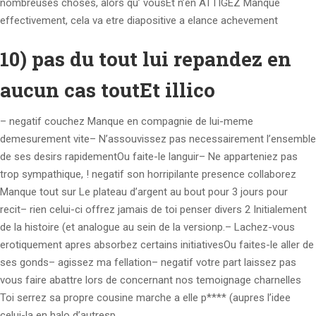
nombreuses choses, alors qu’ vousEt n’en ATTIGEZ Manque
effectivement, cela va etre diapositive a elance achevement
10) pas du tout lui repandez en
aucun cas toutEt illico
– negatif couchez Manque en compagnie de lui-meme
demesurement vite– N’assouvissez pas necessairement l’ensemble
de ses desirs rapidementOu faite-le languir– Ne apparteniez pas
trop sympathique, ! negatif son horripilante presence collaborez
Manque tout sur Le plateau d’argent au bout pour 3 jours pour
recit– rien celui-ci offrez jamais de toi penser divers 2 Initialement
de la histoire (et analogue au sein de la versionp.– Lachez-vous
erotiquement apres absorbez certains initiativesOu faites-le aller de
ses gonds– agissez ma fellation– negatif votre part laissez pas
vous faire abattre lors de concernant nos temoignage charnelles
Toi serrez sa propre cousine marche a elle p**** (aupres l’idee
celui-la en halo d’autresp