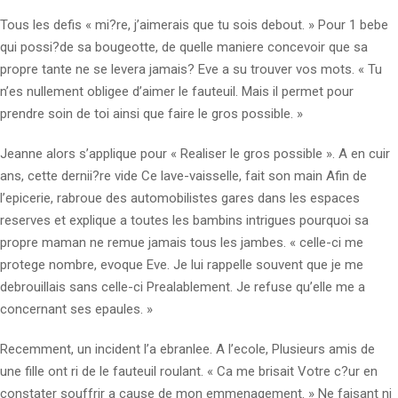
Tous les defis « mi?re, j’aimerais que tu sois debout. » Pour 1 bebe
qui possi?de sa bougeotte, de quelle maniere concevoir que sa
propre tante ne se levera jamais? Eve a su trouver vos mots. « Tu
n’es nullement obligee d’aimer le fauteuil. Mais il permet pour
prendre soin de toi ainsi que faire le gros possible. »
Jeanne alors s’applique pour « Realiser le gros possible ». A en cuir
ans, cette dernii?re vide Ce lave-vaisselle, fait son main Afin de
l’epicerie, rabroue des automobilistes gares dans les espaces
reserves et explique a toutes les bambins intrigues pourquoi sa
propre maman ne remue jamais tous les jambes. « celle-ci me
protege nombre, evoque Eve. Je lui rappelle souvent que je me
debrouillais sans celle-ci Prealablement. Je refuse qu’elle me a
concernant ses epaules. »
Recemment, un incident l’a ebranlee. A l’ecole, Plusieurs amis de
une fille ont ri de le fauteuil roulant. « Ca me brisait Votre c?ur en
constater souffrir a cause de mon emmenagement. » Ne faisant ni