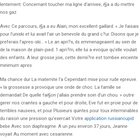
lentement. Concernant toucher ma ligne d’arrivee, i§a a du mettre
nos gaz.
Avec Ce parcours, i§a a eu Alain, mon excellent gaillard. « Je faisais
pour l’uniski et lui avait l’air un benevole du grand c?ur. Disons que je
preferais l’apres-ski… » Le an apri?s, ils emmenageaient au sein de
de la maison de plain-pied. 1 apri?m, elle lui a evoque qu’elle voulait
des enfants. A leur grosse joie, cette dernii?re est tombee enceinte
minimum apres.
Ma chance dur La maternite l’a Cependant mise pour rude epreuve.
« la grossesse a provoque une onde de choc. La famille se
demandait De quelle fai§on j’allais prendre soin d’un chou. » outre
gerer nos craintes a gauche et pour droite, Eve fut en proie pour de
terribles nausees, et pour Plusieurs quintes pour toux interminables
du raison une pression qu’exercait Votre
application russiancupid
bebe Avec son diaphragme.
A un peu environ 37 jours, Jeanne
voyait Au moment avec cesarienne.