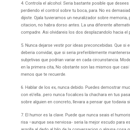
4. Controla el alcohol. Seri­a bastante posible que dese
perdiendo el control sobre tu boca, para. No es demasiado
dijiste. Ojala tuvieramos un neuralizador sobre memoria, p
citacion, no habra dorso antes. La una diferente alternat
compadre. Asi olvidareis los dos desplazandolo hacia el
5. Nunca dejarse vestir por ideas preconcebidas. Que si en
deberia convidar, que si seri­a preferiblemente mantene
subjetivas que podri­an variar en cada circunstancia. Mod
en la primera cita, No obstante son las mismos que casi 
menos que te recuerde.
6. Hablar de los ex, nunca debido. Puedes demostrar much
con el/ella…pero nunca focalices la chachara en tus pasa
sobre alguien en concreto, llevara a pensar que todavia s
7. El humor es la clave. Puede que nunca seais el humor
risa –aunque sea nerviosa- seri­a la mejor escudo para es
argolla al dedo al hilo de la conversacion o alguna cosa qu