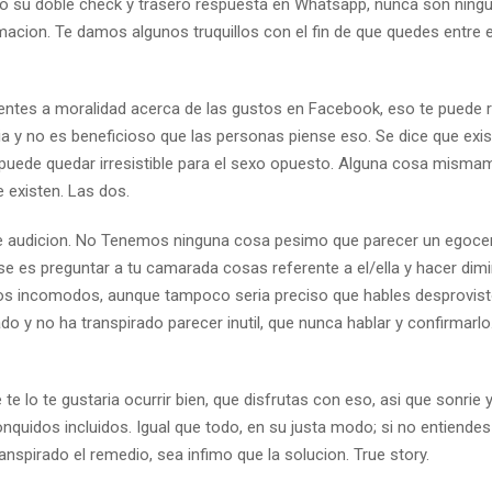
do su doble check y trasero respuesta en Whatsapp, nunca son ning
acion. Te damos algunos truquillos con el fin de que quedes entre e
mentes a moralidad acerca de las gustos en Facebook, eso te puede r
 y no es beneficioso que las personas piense eso. Se dice que exis
puede quedar irresistible para el sexo opuesto. Alguna cosa mismam
 existen. Las dos.
te audicion. No Tenemos ninguna cosa pesimo que parecer un egoce
rse es preguntar a tu camarada cosas referente a el/ella y hacer dim
os incomodos, aunque tampoco seri­a preciso que hables desprovisto
do y no ha transpirado parecer inutil, que nunca hablar y confirmarl
te lo te gustaria ocurrir bien, que disfrutas con eso, asi que sonrie 
ronquidos incluidos. Igual que todo, en su justa modo; si no entiende
anspirado el remedio, sea infimo que la solucion. True story.