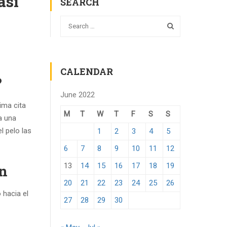
asi
SEARCH
CALENDAR
?
June 2022
ima cita
M
T
W
T
F
S
S
a una
l pelo las
1
2
3
4
5
6
7
8
9
10
11
12
13
14
15
16
17
18
19
on
20
21
22
23
24
25
26
 hacia el
27
28
29
30