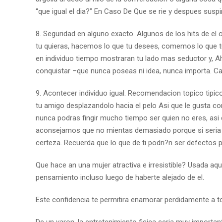
“que igual el dia?” En Caso De Que se rie y despues suspir
8. Seguridad en alguno exacto. Algunos de los hits de el 
tu quieras, hacemos lo que tu desees, comemos lo que tu
en individuo tiempo mostraran tu lado mas seductor y, Ah
conquistar –que nunca poseas ni idea, nunca importa. Ca
9. Acontecer individuo igual. Recomendacion topico tipico
tu amigo desplazandolo hacia el pelo Asi que le gusta com
nunca podras fingir mucho tiempo ser quien no eres, as
aconsejamos que no mientas demasiado porque si seri­a a
certeza. Recuerda que lo que de ti podri?n ser defectos pod
Que hace an una mujer atractiva e irresistible? Usada aq
pensamiento incluso luego de haberte alejado de el.
Este confidencia te permitira enamorar perdidamente a 