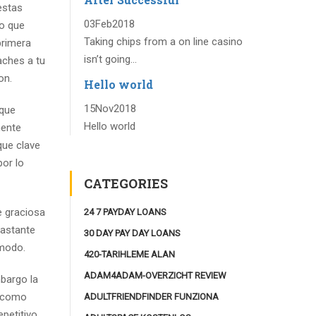
estas
03
Feb
2018
lo que
Taking chips from a on line casino
primera
isn’t going...
aches a tu
on.
Hello world
15
Nov
2018
 que
Hello world
mente
que clave
por lo
CATEGORIES
e graciosa
24 7 PAYDAY LOANS
bastante
30 DAY PAY DAY LOANS
 modo.
420-TARIHLEME ALAN
ADAM4ADAM-OVERZICHT REVIEW
bargo la
a como
ADULTFRIENDFINDER FUNZIONA
epetitivo