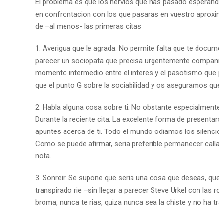
El problema es que los nervios que has pasado esperan
en confrontacion con los que pasaras en vuestro aproxim
de –al menos- las primeras citas
1. Averigua que le agrada. No permite falta que te docu
parecer un sociopata que precisa urgentemente compania
momento intermedio entre el interes y el pasotismo que 
que el punto G sobre la sociabilidad y os aseguramos que
2. Habla alguna cosa sobre ti, No obstante especialmen
Durante la reciente cita. La excelente forma de presenta
apuntes acerca de ti. Todo el mundo odiamos los silenci
Como se puede afirmar, seri­a preferible permanecer calla
nota.
3. Sonreir. Se supone que seri­a una cosa que deseas, que 
transpirado rie –sin llegar a parecer Steve Urkel con las 
broma, nunca te rias, quiza nunca sea la chiste y no ha tr