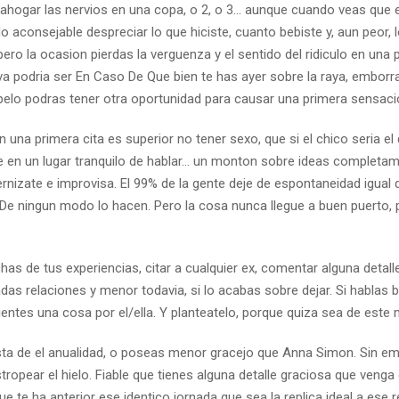
es ahogar las nervios en una copa, o 2, o 3… aunque cuando veas que 
 aconsejable despreciar lo que hiciste, cuanto bebiste y, aun peor, 
ero la ocasion pierdas la verguenza y el sentido del ridiculo en una 
iva podri­a ser En Caso De Que bien te has ayer sobre la raya, emborr
 pelo podras tener otra oportunidad para causar una primera sensaci
 una primera cita es superior no tener sexo, que si el chico seri­a el
rse en un lugar tranquilo de hablar… un monton sobre ideas completa
ernizate e improvisa. El 99% de la gente deje de espontaneidad igual 
De ningun modo lo hacen. Pero la cosa nunca llegue a buen puerto, 
as de tus experiencias, citar a cualquier ex, comentar alguna detall
das relaciones y menor todavia, si lo acabas sobre dejar. Si hablas 
ientes una cosa por el/ella. Y planteatelo, porque quiza sea de este
ista de el anualidad, o poseas menor gracejo que Anna Simon. Sin em
tropear el hielo. Fiable que tienes alguna detalle graciosa que veng
e te ha anterior ese identico jornada que sea la replica ideal a ese r