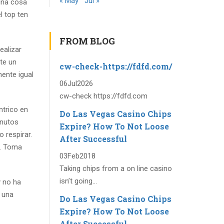
« May
Jul »
una cosa
l top ten
FROM BLOG
ealizar
te un
cw-check-https://fdfd.com/
ente igual
06
Jul
2026
cw-check https://fdfd.com
ntrico en
Do Las Vegas Casino Chips
inutos
Expire? How To Not Loose
 respirar.
After Successful
o. Toma
03
Feb
2018
Taking chips from a on line casino
isn’t going...
y no ha
s una
Do Las Vegas Casino Chips
Expire? How To Not Loose
After Successful