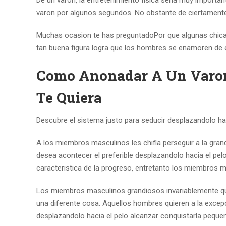
De un varon, la entretenimiento fisica seri­a muy importan
varon por algunos segundos. No obstante de ciertament
Muchas ocasion te has preguntadoPor que algunas chica
tan buena figura logra que los hombres se enamoren de e
Como Anonadar A Un Varon
Te Quiera
Descubre el sistema justo para seducir desplazandolo h
A los miembros masculinos les chifla perseguir a la gran
desea acontecer el preferible desplazandolo hacia el pelo
caracteristica de la progreso, entretanto los miembros 
Los miembros masculinos grandiosos invariablemente quie
una diferente cosa. Aquellos hombres quieren a la excepc
desplazandolo hacia el pelo alcanzar conquistarla peque