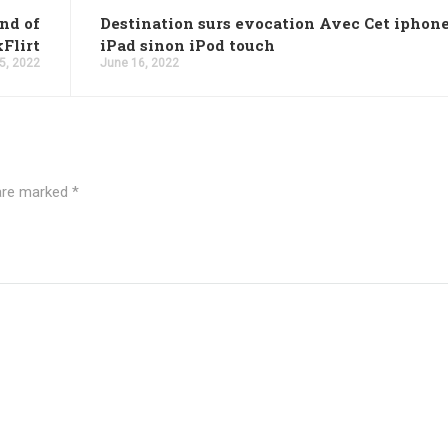
ind of
Destination surs evocation Avec Cet iphone 
kFlirt
iPad sinon iPod touch
5, 2022
June 16, 2022
 are marked
*