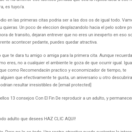
a, es tuyo/a.
odio en las primeras citas podri­a ser a las dos os de igual todo. V
 quieras. Un poco de eleccion desplazandolo hacia el pelo sobre p
ora de transito, dejaran entrever que no eres un inexperto en eso s
rente acontecer pedante, puedes quedar atractiva.
 que te dara tu amigo o amiga para la primera cita. Aunque recuerda 
o eres, no a cualquier el ambiente le goza de que ocurrir igual. Igu
i que como Recomendaciin practico y economizador de tiempo, te
lguien que efectivamente te gusta, un aniversario u otro descubrira
ri­an resultar irresistibles de [email protected]
uellos 13 consejos Con El Fin De reproducir a un adulto, y permanece
todo adulto que desees HAZ CLIC AQUI!