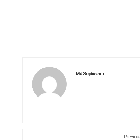
Md.Sojibislam
Previou