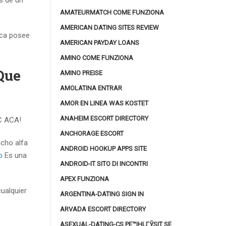
es de un
AMATEURMATCH COME FUNZIONA
AMERICAN DATING SITES REVIEW
nca posee
AMERICAN PAYDAY LOANS
AMINO COME FUNZIONA
Que
AMINO PREISE
AMOLATINA ENTRAR
AMOR EN LINEA WAS KOSTET
ANAHEIM ESCORT DIRECTORY
IC ACA!
ANCHORAGE ESCORT
acho alfa
ANDROID HOOKUP APPS SITE
o
Es una
ANDROID-IT SITO DI INCONTRI
APEX FUNZIONA
ualquier
ARGENTINA-DATING SIGN IN
ARVADA ESCORT DIRECTORY
ASEXUAL-DATING-CS PЕ™IHLГЎSIT SE