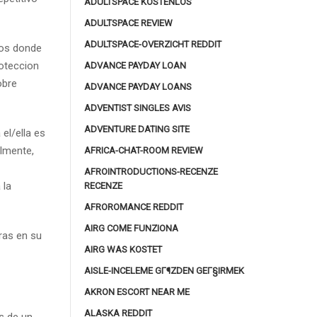
ADULTSPACE KOSTENLOS
ADULTSPACE REVIEW
ADULTSPACE-OVERZICHT REDDIT
amos donde
roteccion
ADVANCE PAYDAY LOAN
obre
ADVANCE PAYDAY LOANS
ADVENTIST SINGLES AVIS
ADVENTURE DATING SITE
el/ella es
almente,
AFRICA-CHAT-ROOM REVIEW
AFROINTRODUCTIONS-RECENZE
 la
RECENZE
AFROROMANCE REDDIT
AIRG COME FUNZIONA
ras en su
AIRG WAS KOSTET
AISLE-INCELEME GГ¶ZDEN GEГ§IRMEK
AKRON ESCORT NEAR ME
ALASKA REDDIT