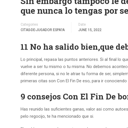
Sin embargo tampoco le deb
que nunca lo tengas por s
Categories
Date
CITAS-DE-JUGADOR ESPA?A
JUNE 15, 2022
11 No ha salido bien,que de
Lo principal, repasa las puntos anteriores. Si al final lo
vuelve a ser tu mismo o tu misma. No debemos acontecer
diferente persona, si no le atrae tu forma de ser, simpl
primeras citas son Con El Fin De eso, para ir conociend
9 consejos Con El Fin De bo
Has reunido las suficientes ganas, valor asi­ como autoes
pelo regocijo, te ha mencionado que si.