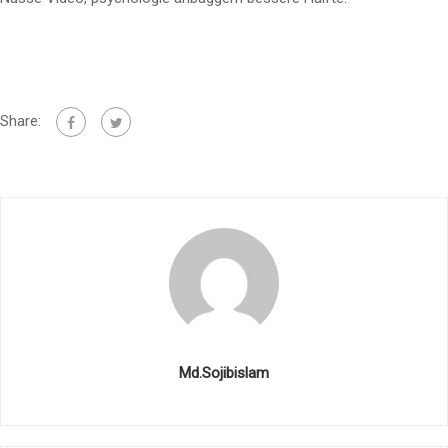
Share:
Md.Sojibislam