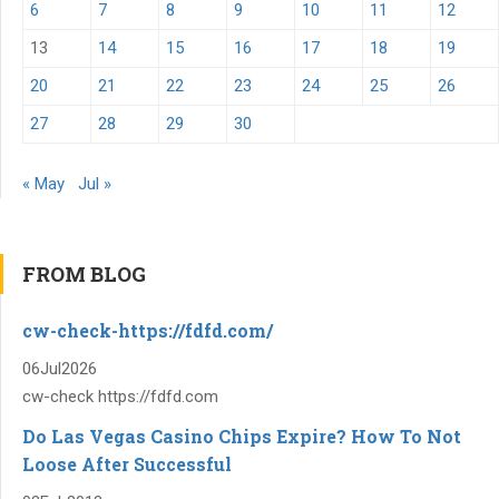
6
7
8
9
10
11
12
13
14
15
16
17
18
19
20
21
22
23
24
25
26
27
28
29
30
« May
Jul »
FROM BLOG
cw-check-https://fdfd.com/
06
Jul
2026
cw-check https://fdfd.com
Do Las Vegas Casino Chips Expire? How To Not
Loose After Successful