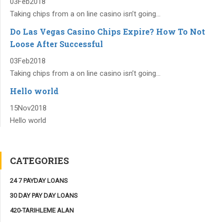
03
Feb
2018
Taking chips from a on line casino isn’t going...
Do Las Vegas Casino Chips Expire? How To Not
Loose After Successful
03
Feb
2018
Taking chips from a on line casino isn’t going...
Hello world
15
Nov
2018
Hello world
CATEGORIES
24 7 PAYDAY LOANS
30 DAY PAY DAY LOANS
420-TARIHLEME ALAN