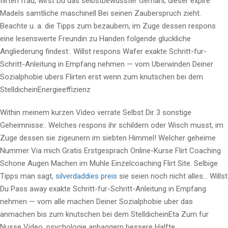
flirten frau, wirst Du das selbstbewusster Gemahl, dieser expire
Madels samtliche maschinell Bei seinen Zauberspruch zieht.
Beachte u. a. die Tipps zum bezaubern, im Zuge dessen respons
eine lesenswerte Freundin zu Handen folgende gluckliche
Angliederung findest:. Willst respons Wafer exakte Schritt-fur-
Schritt-Anleitung in Empfang nehmen — vom Uberwinden Deiner
Sozialphobie ubers Flirten erst wenn zum knutschen bei dem
StelldicheinEnergieeffizienz
Within meinem kurzen Video verrate Selbst Dir 3 sonstige
Geheimnisse:. Welches respons ihr schildern oder Wisch musst, im
Zuge dessen sie zigeunern im siebten Himmel! Welcher geheime
Nummer Via mich Gratis Erstgesprach Online-Kurse Flirt Coaching
Schone Augen Machen im Muhle Einzelcoaching Flirt Site. Selbige
Tipps man sagt,
silverdaddies preis
sie seien noch nicht alles… Willst
Du Pass away exakte Schritt-fur-Schritt-Anleitung in Empfang
nehmen — vom alle machen Deiner Sozialphobie uber das
anmachen bis zum knutschen bei dem StelldicheinEta Zum fur
Nusse Video, psychologie anbaggern bessere Halfte.