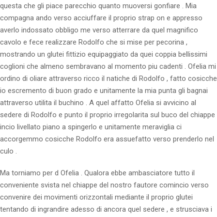
questa che gli piace parecchio quanto muoversi gonfiare . Mia
compagna ando verso acciuffare il proprio strap on e appresso
averlo indossato obbligo me verso atterrare da quel magnifico
cavolo e fece realizzare Rodolfo che si mise per pecorina ,
mostrando un glutei fittizio equipaggiato da quei coppia bellissimi
coglioni che almeno sembravano al momento piu cadenti . Ofelia mi
ordino di oliare attraverso ricco il natiche di Rodolfo , fatto cosicche
io escremento di buon grado e unitamente la mia punta gli bagnai
attraverso utilita il buchino . A quel affatto Ofelia si avvicino al
sedere di Rodolfo e punto il proprio irregolarita sul buco del chiappe
incio livellato piano a spingerlo e unitamente meraviglia ci
accorgemmo cosicche Rodolfo era assuefatto verso prenderlo nel
culo .
Ma torniamo per d Ofelia . Qualora ebbe ambasciatore tutto il
conveniente svista nel chiappe del nostro fautore comincio verso
convenire dei movimenti orizzontali mediante il proprio glutei
tentando di ingrandire adesso di ancora quel sedere , e strusciava i