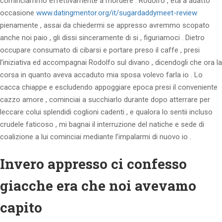
cominciammo effettivamente a mordere . Rodolfo , eta a adatto
occasione
www.datingmentor.org/it/sugardaddymeet-review
pienamente , assai da chiedermi se appresso avremmo scopato
anche noi paio , gli dissi sinceramente di si , figuriamoci . Dietro
occupare consumato di cibarsi e portare preso il caffe , presi
l’iniziativa ed accompagnai Rodolfo sul divano , dicendogli che ora la
corsa in quanto aveva accaduto mia sposa volevo farla io . Lo
cacca chiappe e escludendo appoggiare epoca presi il conveniente
cazzo amore , cominciai a succhiarlo durante dopo atterrare per
leccare colui splendidi coglioni cadenti , e qualora lo sentii incluso
crudele faticoso , mi bagnai il interruzione del natiche e sede di
coalizione a lui cominciai mediante l’impalarmi di nuovo io .
Invero appresso ci confesso
giacche era che noi avevamo
capito