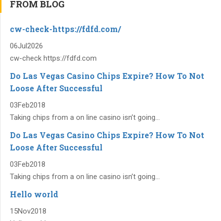
FROM BLOG
cw-check-https://fdfd.com/
06
Jul
2026
cw-check https://fdfd.com
Do Las Vegas Casino Chips Expire? How To Not
Loose After Successful
03
Feb
2018
Taking chips from a on line casino isn’t going...
Do Las Vegas Casino Chips Expire? How To Not
Loose After Successful
03
Feb
2018
Taking chips from a on line casino isn’t going...
Hello world
15
Nov
2018