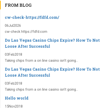
FROM BLOG
cw-check-https://fdfd.com/
06
Jul
2026
cw-check https://fdfd.com
Do Las Vegas Casino Chips Expire? How To Not
Loose After Successful
03
Feb
2018
Taking chips from a on line casino isn’t going...
Do Las Vegas Casino Chips Expire? How To Not
Loose After Successful
03
Feb
2018
Taking chips from a on line casino isn’t going...
Hello world
15
Nov
2018