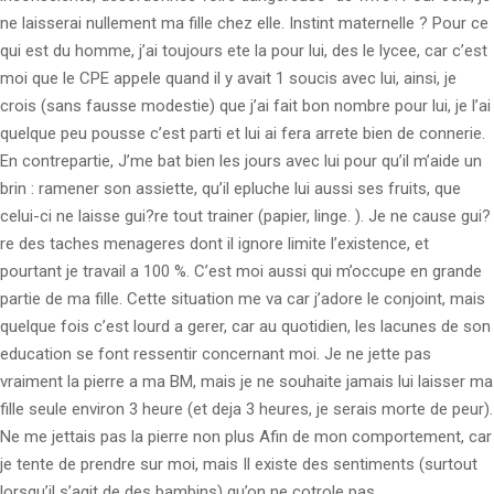
ne laisserai nullement ma fille chez elle. Instint maternelle ? Pour ce
qui est du homme, j’ai toujours ete la pour lui, des le lycee, car c’est
moi que le CPE appele quand il y avait 1 soucis avec lui, ainsi, je
crois (sans fausse modestie) que j’ai fait bon nombre pour lui, je l’ai
quelque peu pousse c’est parti et lui ai fera arrete bien de connerie.
En contrepartie, J’me bat bien les jours avec lui pour qu’il m’aide un
brin : ramener son assiette, qu’il epluche lui aussi ses fruits, que
celui-ci ne laisse gui?re tout trainer (papier, linge. ). Je ne cause gui?
re des taches menageres dont il ignore limite l’existence, et
pourtant je travail a 100 %. C’est moi aussi qui m’occupe en grande
partie de ma fille. Cette situation me va car j’adore le conjoint, mais
quelque fois c’est lourd a gerer, car au quotidien, les lacunes de son
education se font ressentir concernant moi. Je ne jette pas
vraiment la pierre a ma BM, mais je ne souhaite jamais lui laisser ma
fille seule environ 3 heure (et deja 3 heures, je serais morte de peur).
Ne me jettais pas la pierre non plus Afin de mon comportement, car
je tente de prendre sur moi, mais Il existe des sentiments (surtout
lorsqu’il s’agit de des bambins) qu’on ne cotrole pas.