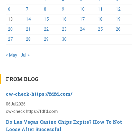
6
7
8
9
10
11
12
13
14
15
16
17
18
19
20
21
22
23
24
25
26
27
28
29
30
« May
Jul »
FROM BLOG
cw-check-https://fdfd.com/
06
Jul
2026
cw-check https://fdfd.com
Do Las Vegas Casino Chips Expire? How To Not
Loose After Successful