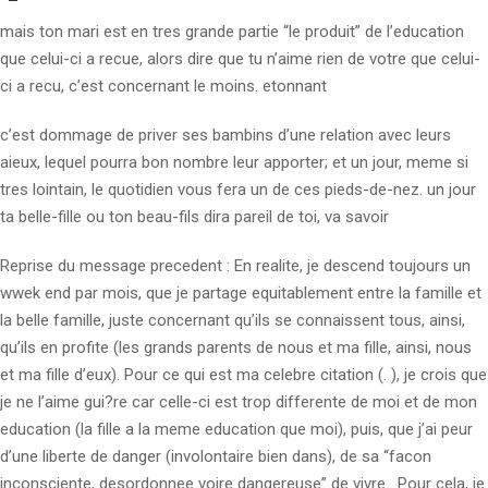
mais ton mari est en tres grande partie “le produit” de l’education
que celui-ci a recue, alors dire que tu n’aime rien de votre que celui-
ci a recu, c’est concernant le moins. etonnant
c’est dommage de priver ses bambins d’une relation avec leurs
aieux, lequel pourra bon nombre leur apporter; et un jour, meme si
tres lointain, le quotidien vous fera un de ces pieds-de-nez. un jour
ta belle-fille ou ton beau-fils dira pareil de toi, va savoir
Reprise du message precedent : En realite, je descend toujours un
wwek end par mois, que je partage equitablement entre la famille et
la belle famille, juste concernant qu’ils se connaissent tous, ainsi,
qu’ils en profite (les grands parents de nous et ma fille, ainsi, nous
et ma fille d’eux). Pour ce qui est ma celebre citation (. ), je crois que
je ne l’aime gui?re car celle-ci est trop differente de moi et de mon
education (la fille a la meme education que moi), puis, que j’ai peur
d’une liberte de danger (involontaire bien dans), de sa “facon
inconsciente, desordonnee voire dangereuse” de vivre . Pour cela, je