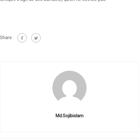
Share:
Md.Sojibislam