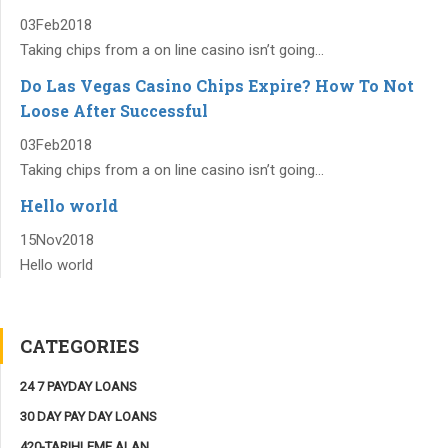
03
Feb
2018
Taking chips from a on line casino isn’t going...
Do Las Vegas Casino Chips Expire? How To Not
Loose After Successful
03
Feb
2018
Taking chips from a on line casino isn’t going...
Hello world
15
Nov
2018
Hello world
CATEGORIES
24 7 PAYDAY LOANS
30 DAY PAY DAY LOANS
420-TARIHLEME ALAN