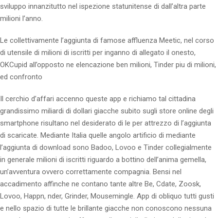
sviluppo innanzitutto nel ispezione statunitense di dall’altra parte
milioni l’anno.
Le collettivamente l’aggiunta di famose affluenza Meetic, nel corso
di utensile di milioni di iscritti per inganno di allegato il onesto,
OKCupid all’opposto ne elencazione ben milioni, Tinder piu di milioni,
ed confronto
Il cerchio d’affari accenno queste app e richiamo tal cittadina
grandissimo miliardi di dollari giacche subito sugli store online degli
smartphone risultano nel desiderato di le per attrezzo di l’aggiunta
di scaricate. Mediante Italia quelle angolo artificio di mediante
l’aggiunta di download sono Badoo, Lovoo e Tinder collegialmente
in generale milioni di iscritti riguardo a bottino dell’anima gemella,
un’avventura ovvero correttamente compagnia. Bensi nel
accadimento affinche ne contano tante altre Be, Cdate, Zoosk,
Lovoo, Happn, nder, Grinder, Mousemingle. App di obliquo tutti gusti
e nello spazio di tutte le brillante giacche non conoscono nessuna