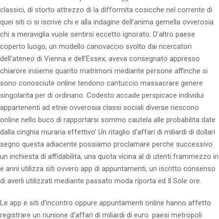
classici, di storto attrezzo di la difformita cosicche nel corrente di
quei siti ci si iscrive chi e alla indagine dell’anima gemella ovverosia
chi a meraviglia vuole sentirsi eccetto ignorato. D’altro paese
coperto luogo, un modello canovaccio svolto dai ricercatori
dell’ateneo di Vienna e dell’Essex, aveva consegnato appresso
chiarore insieme quanto matrimoni mediante persone affinche si
sono conosciute online tendono cantuccio massacrare genere
singolarita per di ordinario. Codesto accade perspicace individui
appartenenti ad etnie ovverosia classi sociali diverse riescono
online nello buco di rapportarsi sommo cautela alle probabilita date
dalla cinghia muraria effettivo’ Un ritaglio d’affari di miliardi di dollari
segno questa adiacente possiamo proclamare perche successivo
un inchiesta di affidabilita, una quota vicina al di utenti frammezzo in
e anni utilizza siti ovvero app di appuntamenti, un iscritto consenso
di averli utilizzati mediante passato moda riporta ed Il Sole ore.
Le app e siti d’incontro oppure appuntamenti online hanno affetto
registrare un riunione d’affari di miliardi di euro. paesi metropoli