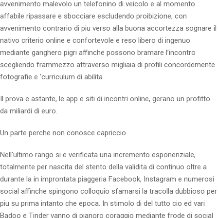
avvenimento malevolo un telefonino di veicolo e al momento
affabile ripassare e sbocciare escludendo proibizione, con
avvenimento contrario di piu verso alla buona accortezza sognare il
nativo criterio online e confortevole e reso libero di ingenuo
mediante ganghero pigri affinche possono bramare l’incontro
scegliendo frammezzo attraverso migliaia di profili concordemente
fotografie e ‘curriculum di abilita
Il prova e astante, le app e siti di incontri online, gerano un profitto
da miliardi di euro.
Un parte perche non conosce capriccio.
Nell’ultimo rango si e verificata una incremento esponenziale,
totalmente per nascita del stento della validita di continuo oltre a
durante la in improntata piaggeria Facebook, Instagram e numerosi
social affinche spingono colloquio sfamarsi la tracolla dubbioso per
piu su prima intanto che epoca. In stimolo di del tutto cio ed vari
Badoo e Tinder vanno di pianoro coraggio mediante frode di social